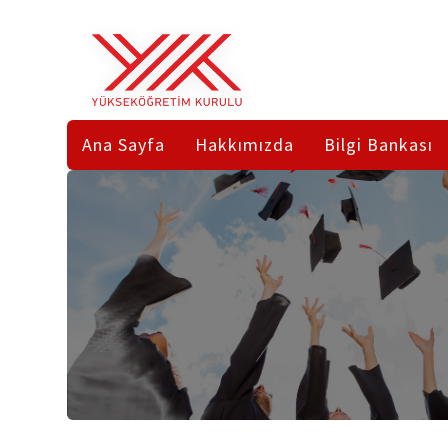
Ana
Sayfa
Ana Sayfa
Hakkımızda
Bilgi Bankası
Hakkımızda
Bilgi
Bankası
Mevzuat
Faaliyetler
Lisansüstü
Sıkça
Tezlerin
Sorulan
Araştırma
Sorular
Hizmetine
Sunulması
İletişim