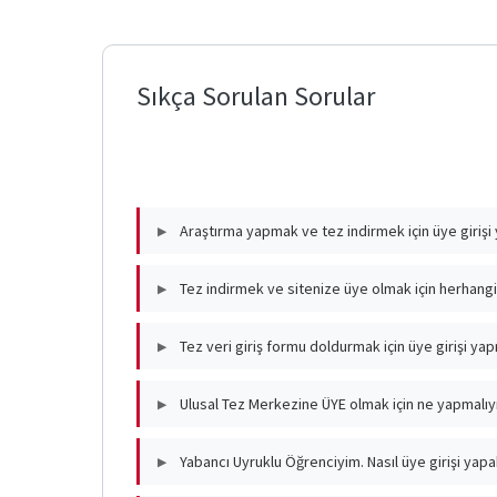
Açık
Bilim
ve
Sıkça Sorulan Sorular
Açık
Erişim
Kurum
Arşivi
Araştırma yapmak ve tez indirmek için üye giriş
▶
Standart
Dosya
Araştırma yapmak ve tezlere tam metin erişi
Tez indirmek ve sitenize üye olmak için herhang
▶
Planı
Tez indirmek için herhangi bir ücret ödem
Tez veri giriş formu doldurmak için üye girişi ya
▶
DETSİS
Evet. Tez veri giriş formu doldurmak için üy
Ulusal Tez Merkezine ÜYE olmak için ne yapmalı
▶
Ulusal Tez Merkezine e-devlet şifresi ile g
Yabancı Uyruklu Öğrenciyim. Nasıl üye girişi yapa
▶