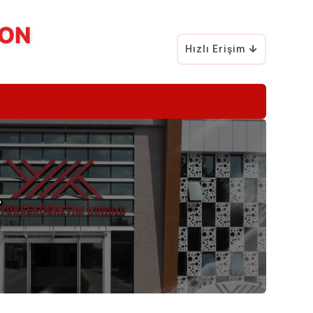
YON
Hızlı Erişim
r