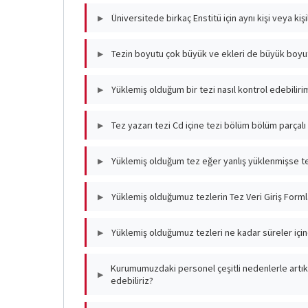
Kişilerin IP numarası değişse bile Kuru
Üniversitede birkaç Enstitü için aynı kişi veya kişi
▶
kurumdaki bilgisayarlar hangi IP numarası 
Genel olarak böyle bir durumu önermiyoru
Tezin boyutu çok büyük ve ekleri de büyük boyut
▶
için veya personel sayıları az olduğu takdi
fazla enstitü için ayrı ayrı görevlendirebili
200 Mb'ın üzerindeki tezleri ve eklerini
Yüklemiş olduğum bir tezi nasıl kontrol edebiliri
▶
göndermeniz durumunda, yükleme işlemi Ul
Yüklemiş olduğunuz tezi kontrol edebilme
Tez yazarı tezi Cd içine tezi bölüm bölüm parçal
▶
numarası ile Arama" yaparsanız tezin künye
PDF ibaresinin üzerine tıkladığınızda tez 
Tez tek dosya haline getirilmelidir ve pdf
Yüklemiş olduğum tez eğer yanlış yüklenmişse tek
▶
uzantılı olmalıdır.
Tez; Ulusal Tez Merkezi tarafından he
Yüklemiş olduğumuz tezlerin Tez Veri Giriş Forml
▶
yükleyebilirsiniz. Tez; Ulusal Tez Merk
nüshasını resmi yazı ile Ulusal Tez Merke
Yüklemiş olduğunuz tezlerin Listesini hazır
Yüklemiş olduğumuz tezleri ne kadar süreler iç
▶
ve Yayımlama İzin Formlarını Merkezimize gö
Enstitüler Tez Veri Girişi ve Yayımlama İzin 
Kurumumuzdaki personel çeşitli nedenlerle artık bu
▶
edebiliriz?
lisans, doktora vb.) bilgilerinin bulund
aylarında düzenli olarak Ulusal Tez Merkez