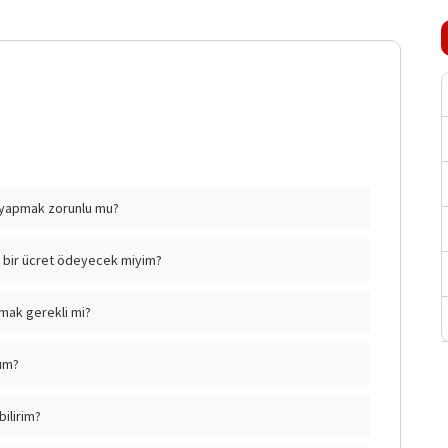
i yapmak zorunlu mu?
m için üye girişi zorunlu değildir.
i bir ücret ödeyecek miyim?
enize gerek yoktur.
pmak gerekli mi?
e girişi yapmak gereklidir.
yım?
iriş yapılmaktadır. Ayrıca bir üyelik gerekmemektedir.
bilirim?